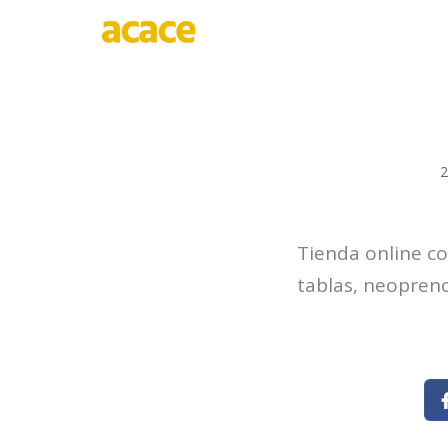
INICIO
QUI
2
Tienda online co
tablas, neopren