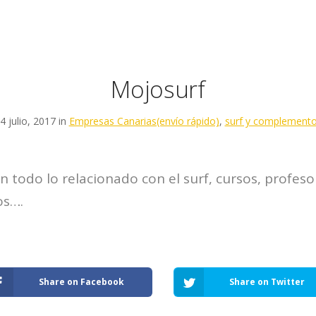
ÉNES SOMOS
VENTAJAS
CÓMO FUNCIONA
PRECIOS
INCIDENCIA
Mojosurf
4 julio, 2017 in
Empresas Canarias(envío rápido)
,
surf y complement
n todo lo relacionado con el surf, cursos, profeso
os….
Share on Facebook
Share on Twitter