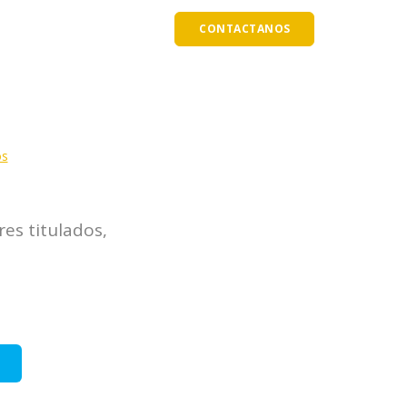
S
MI CUENTA
CONTACTANOS
os
res titulados,